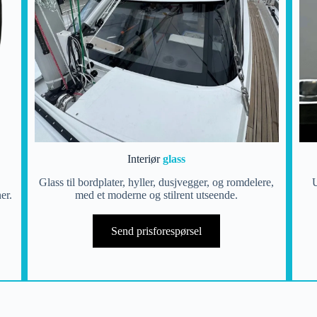
Interiør
glass
Glass til bordplater, hyller, dusjvegger, og romdelere,
U
er.
med et moderne og stilrent utseende.
Send prisforespørsel