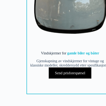
Vindskjermer for
gamle biler og båter
Gjenskapning av vindskjermer for vintage og
klassiske modeller, skreddersydd etter spesifikasjon
Send prisforespørsel