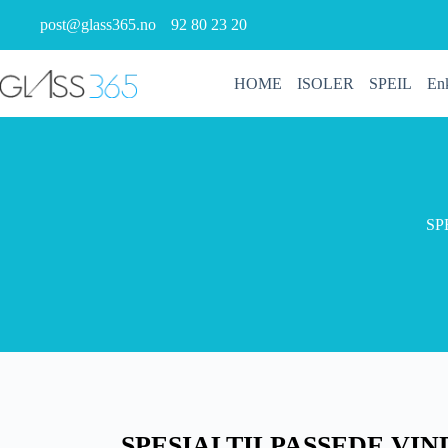
post@glass365.no
92 80 23 20
HOME
ISOLER
SPEIL
Enk
SP
SPESIALTILPASSEDE VI