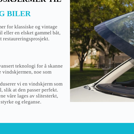
G BILER
mer for klassiske og vintage
il eller en elsket gammel båt,
t restaureringsprosjekt.
vansert teknologi for å skanne
de vindskjermen, noe som
oduserer vi en vindskjerm som
l, slik at den passer perfekt.
e våre lages av slitesterkt,
styrke og eleganse.