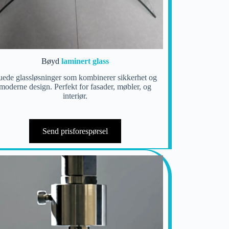
Bøyd
laminert glass
ede glassløsninger som kombinerer sikkerhet og
moderne design. Perfekt for fasader, møbler, og
interiør.
Send prisforespørsel