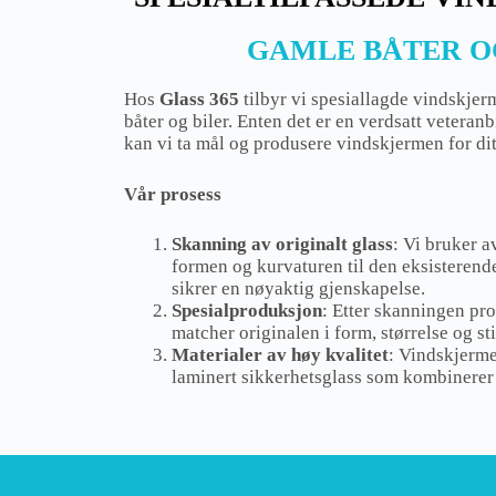
GAMLE BÅTER O
Hos
Glass 365
tilbyr vi spesiallagde vindskjer
båter og biler. Enten det er en verdsatt veteranb
kan vi ta mål og produsere vindskjermen for dit
Vår prosess
Skanning av originalt glass
: Vi bruker a
formen og kurvaturen til den eksisteren
sikrer en nøyaktig gjenskapelse.
Spesialproduksjon
: Etter skanningen pr
matcher originalen i form, størrelse og sti
Materialer av høy kvalitet
: Vindskjermen
laminert sikkerhetsglass som kombinerer 