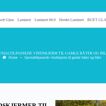
elt Glass
Laminert
Laminert 00.0
Herdet Laminert
BUET GL
ESIALTILPASSEDE VINDSKJERM TIL GAMLE BÅTER OG BI
Home
»
Spesialtilpassede vindskjerm til gamle båter og biler
NDSKJERMER TIL