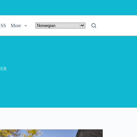
ASS
More
LER