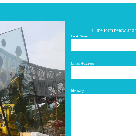
Fill the form below and 
First Name
*
Email Address
*
Message