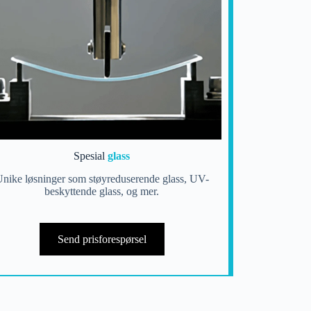
Spesial
glass
nike løsninger som støyreduserende glass, UV-
beskyttende glass, og mer.
Send prisforespørsel