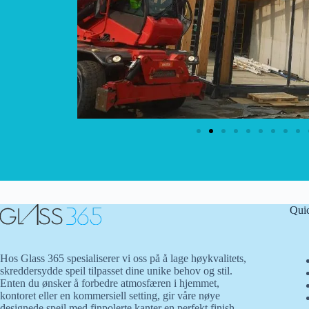
Qui
Hos Glass 365 spesialiserer vi oss på å lage høykvalitets,
skreddersydde speil tilpasset dine unike behov og stil.
Enten du ønsker å forbedre atmosfæren i hjemmet,
kontoret eller en kommersiell setting, gir våre nøye
designede speil med finpolerte kanter en perfekt finish