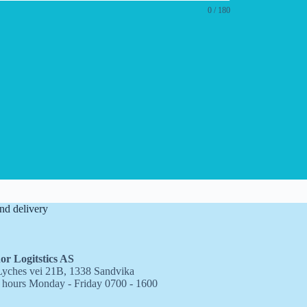
0 / 180
nd delivery
or Logitstics AS
yches vei 21B, 1338 Sandvika
hours Monday - Friday 0700 - 1600